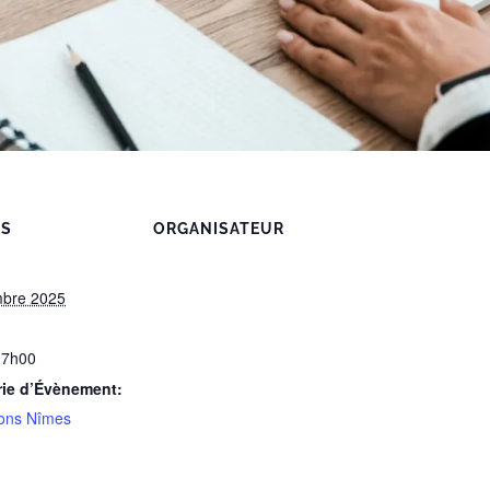
LS
ORGANISATEUR
mbre 2025
17h00
rie d’Évènement:
ons Nîmes