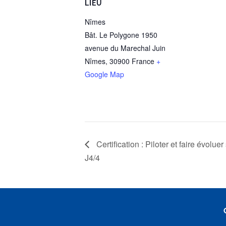
LIEU
Nîmes
Bât. Le Polygone 1950
avenue du Marechal Juin
Nîmes
,
30900
France
+
Google Map
Certification : Piloter et faire évolue
J4/4