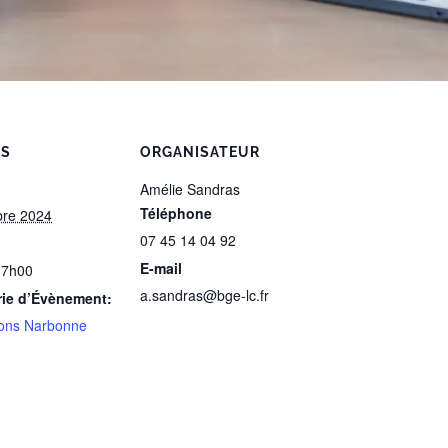
LS
ORGANISATEUR
Amélie Sandras
Téléphone
bre 2024
07 45 14 04 92
E-mail
17h00
a.sandras@bge-lc.fr
rie d’Évènement:
ons Narbonne