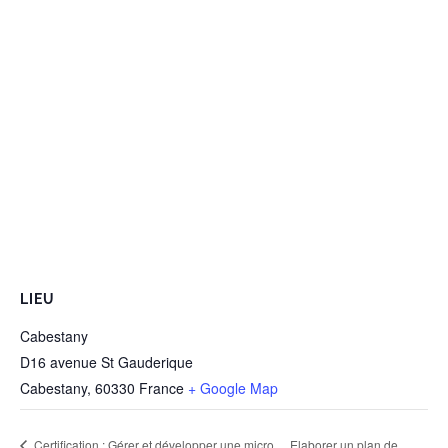
LIEU
Cabestany
D16 avenue St Gauderique
Cabestany
,
60330
France
+ Google Map
Certification : Gérer et développer une micro
Elaborer un plan de