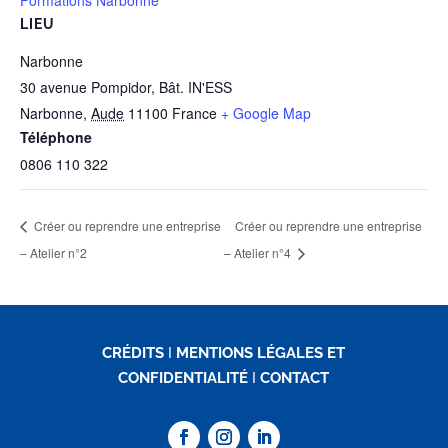
Formations Narbonne
LIEU
Narbonne
30 avenue Pompidor, Bât. IN'ESS
Narbonne
,
Aude
11100
France
+ Google Map
Téléphone
0806 110 322
Créer ou reprendre une entreprise
Créer ou reprendre une entreprise
– Atelier n°2
– Atelier n°4
CRÉDITS
I
MENTIONS LÉGALES ET
CONFIDENTIALITÉ
I
CONTACT