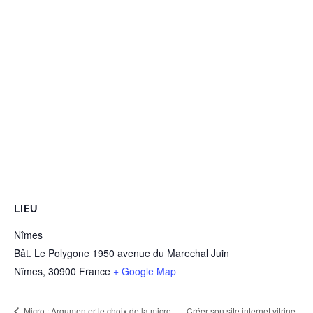
LIEU
Nîmes
Bât. Le Polygone 1950 avenue du Marechal Juin
Nîmes
,
30900
France
+ Google Map
Micro : Argumenter le choix de la micro
Créer son site internet vitrine