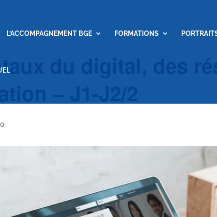
L’ACCOMPAGNEMENT BGE
FORMATIONS
PORTRAIT
aux du digital, des r
UEL
tation – J1-J2/2
00