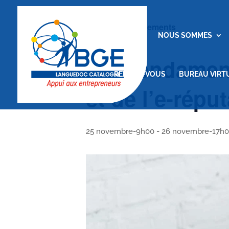
« Tous les Évènements
ACCUEIL
NOUS SOMMES
Les fondament
RENDEZ-VOUS
BUREAU VIRT
et de l’e-répu
25 novembre-9h00
-
26 novembre-17h