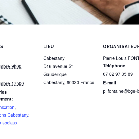
LS
LIEU
ORGANISATEU
Cabestany
Pierre Louis FON
Téléphone
embre-9h00
D16 avenue St
07 82 97 05 89
Gauderique
Cabestany
,
60330
France
E-mail
embre-17h00
pl.fontaine@bge-lc
ies
ement:
ication
,
ons Cabestany
,
 sociaux