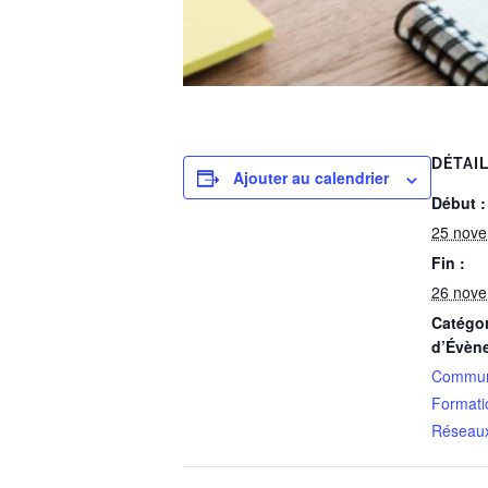
DÉTAI
Ajouter au calendrier
Début :
25 nov
Fin :
26 nov
Catégor
d’Évèn
Commun
Formati
Réseaux