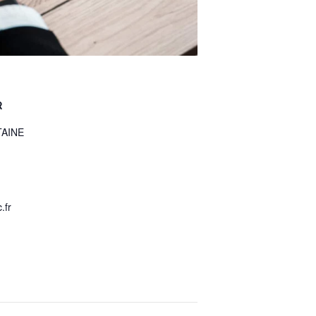
R
TAINE
.fr