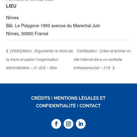
LIEU
Nîmes
Bât. Le Polygone 1950 avenue du Marechal Juin
Nîmes
,
30900
France
[VISIO] Micro : Argumenter le choix de
Certification : Créer et animer un
la micro et cadrer l’organisation
site internet dans un contexte
administrative – J1-J2/2 – Alès
entrepreneurial – J1/6
CRÉDITS
I
MENTIONS LÉGALES ET
CONFIDENTIALITÉ
I
CONTACT