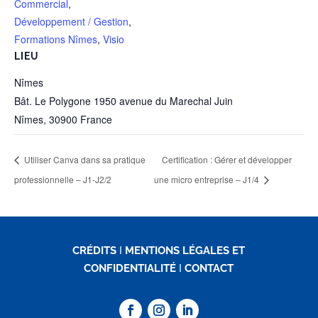
Commercial
,
Développement / Gestion
,
Formations Nîmes
,
Visio
LIEU
Nîmes
Bât. Le Polygone 1950 avenue du Marechal Juin
Nîmes
,
30900
France
Utiliser Canva dans sa pratique
Certification : Gérer et développer
professionnelle – J1-J2/2
une micro entreprise – J1/4
CRÉDITS
I
MENTIONS LÉGALES ET
CONFIDENTIALITÉ
I
CONTACT