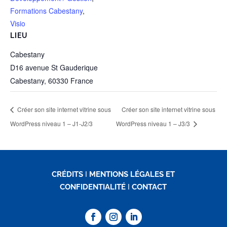
Formations Cabestany
,
Visio
LIEU
Cabestany
D16 avenue St Gauderique
Cabestany
,
60330
France
Créer son site internet vitrine sous
Créer son site internet vitrine sous
WordPress niveau 1 – J1-J2/3
WordPress niveau 1 – J3/3
CRÉDITS
I
MENTIONS LÉGALES ET
CONFIDENTIALITÉ
I
CONTACT