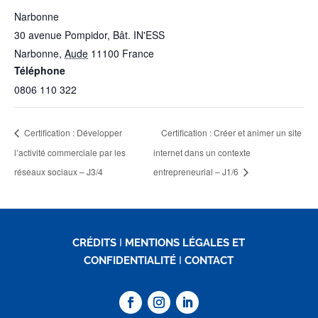
Narbonne
30 avenue Pompidor, Bât. IN'ESS
Narbonne
,
Aude
11100
France
Téléphone
0806 110 322
Certification : Développer
Certification : Créer et animer un site
l’activité commerciale par les
internet dans un contexte
réseaux sociaux – J3/4
entrepreneurial – J1/6
CRÉDITS
I
MENTIONS LÉGALES ET
CONFIDENTIALITÉ
I
CONTACT