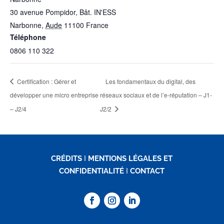
30 avenue Pompidor, Bât. IN'ESS
Narbonne
,
Aude
11100
France
Téléphone
0806 110 322
Certification : Gérer et
Les fondamentaux du digital, des
développer une micro entreprise
réseaux sociaux et de l’e-réputation – J1-
– J2/4
J2/2
CRÉDITS
I
MENTIONS LÉGALES ET
CONFIDENTIALITÉ
I
CONTACT