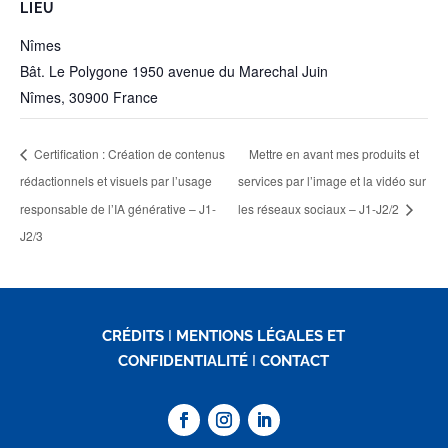
LIEU
Nîmes
Bât. Le Polygone 1950 avenue du Marechal Juin
Nîmes
,
30900
France
Certification : Création de contenus
Mettre en avant mes produits et
rédactionnels et visuels par l’usage
services par l’image et la vidéo sur
responsable de l’IA générative – J1-
les réseaux sociaux – J1-J2/2
J2/3
CRÉDITS
I
MENTIONS LÉGALES ET
CONFIDENTIALITÉ
I
CONTACT