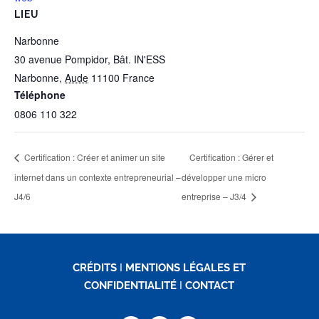
LIEU
Narbonne
30 avenue Pompidor, Bât. IN'ESS
Narbonne
,
Aude
11100
France
Téléphone
0806 110 322
Certification : Créer et animer un site
Certification : Gérer et
internet dans un contexte entrepreneurial –
développer une micro
J4/6
entreprise – J3/4
CRÉDITS
I
MENTIONS LÉGALES ET
CONFIDENTIALITÉ
I
CONTACT