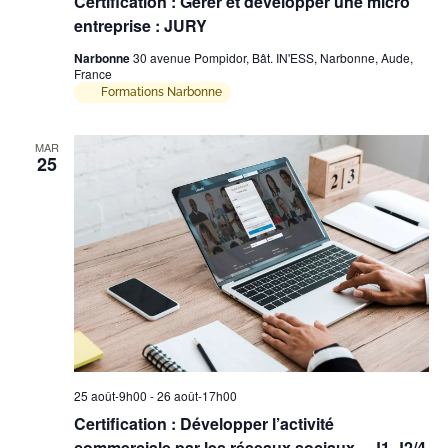
Certification : Gérer et développer une micro
entreprise : JURY
Narbonne
30 avenue Pompidor, Bât. IN'ESS, Narbonne, Aude,
France
Formations Narbonne
MAR
25
25 août-9h00
-
26 août-17h00
Certification : Développer l’activité
commerciale par les réseaux sociaux – J1-J2/4