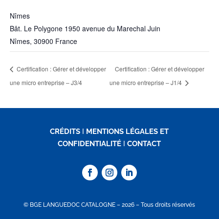
Nîmes
Bât. Le Polygone 1950 avenue du Marechal Juin
Nîmes
,
30900
France
Certification : Gérer et développer
Certification : Gérer et développer
une micro entreprise – J3/4
une micro entreprise – J1/4
CRÉDITS
I
MENTIONS LÉGALES ET
CONFIDENTIALITÉ
I
CONTACT
© BGE LANGUEDOC CATALOGNE – 2026 – Tous droits réservés