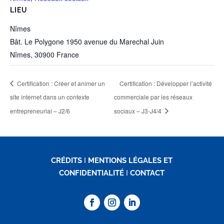
LIEU
Nîmes
Bât. Le Polygone 1950 avenue du Marechal Juin
Nîmes
,
30900
France
Certification : Créer et animer un
Certification : Développer l’activité
site internet dans un contexte
commerciale par les réseaux
entrepreneurial – J2/6
sociaux – J3-J4/4
CRÉDITS
I
MENTIONS LÉGALES ET
CONFIDENTIALITÉ
I
CONTACT