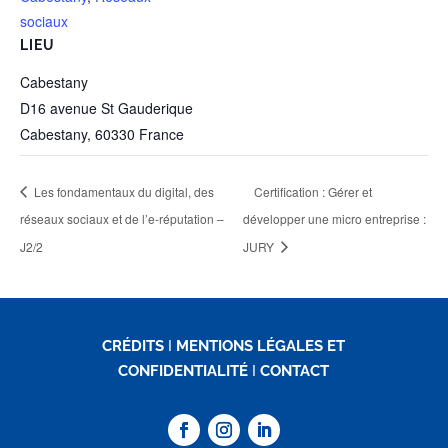
sociaux
LIEU
Cabestany
D16 avenue St Gauderique
Cabestany
,
60330
France
Les fondamentaux du digital, des
Certification : Gérer et
réseaux sociaux et de l’e-réputation –
développer une micro entreprise :
J2/2
JURY
CRÉDITS
I
MENTIONS LÉGALES ET
CONFIDENTIALITÉ
I
CONTACT