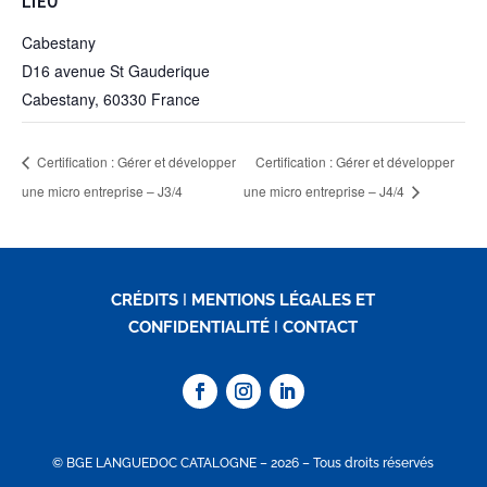
LIEU
Cabestany
D16 avenue St Gauderique
Cabestany
,
60330
France
Certification : Gérer et développer
Certification : Gérer et développer
une micro entreprise – J3/4
une micro entreprise – J4/4
CRÉDITS
I
MENTIONS LÉGALES ET
CONFIDENTIALITÉ
I
CONTACT
© BGE LANGUEDOC CATALOGNE – 2026 – Tous droits réservés