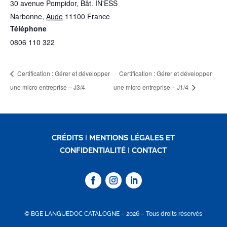
30 avenue Pompidor, Bât. IN'ESS
Narbonne
,
Aude
11100
France
Téléphone
0806 110 322
Certification : Gérer et développer
Certification : Gérer et développer
une micro entreprise – J3/4
une micro entreprise – J1/4
CRÉDITS
I
MENTIONS LÉGALES ET
CONFIDENTIALITÉ
I
CONTACT
© BGE LANGUEDOC CATALOGNE – 2026 – Tous droits réservés