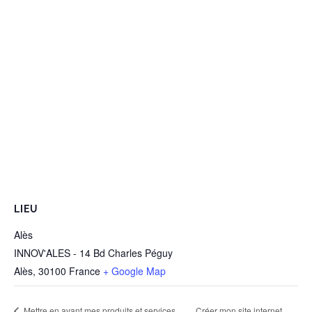
LIEU
Alès
INNOV'ALES - 14 Bd Charles Péguy
Alès
,
30100
France
+ Google Map
Mettre en avant mes produits et services
Créer mon site internet