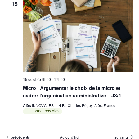
15
15 octobre-9h00
-
17h00
Micro : Argumenter le choix de la micro et
cadrer l’organisation administrative – J3/4
Alès
INNOV'ALES - 14 Bd Charles Péguy, Alès, France
Formations Alès
Évènements
Évènements
précédents
Aujourd’hui
suivants