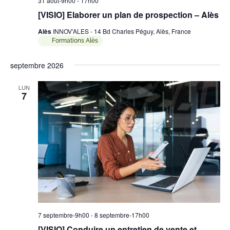
31 août-9h00
-
17h00
[VISIO] Elaborer un plan de prospection – Alès
Alès
INNOV'ALES - 14 Bd Charles Péguy, Alès, France
Formations Alès
septembre 2026
LUN
7
7 septembre-9h00
-
8 septembre-17h00
[VISIO] Conduire un entretien de vente et