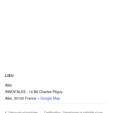
LIEU
Alès
INNOV'ALES - 14 Bd Charles Péguy
Alès
,
30100
France
+ Google Map
Découvrir et exploiter
Certification : Développer la visibilité d’une