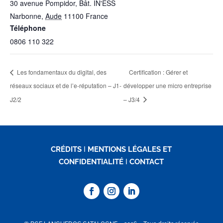
30 avenue Pompidor, Bât. IN'ESS
Narbonne
,
Aude
11100
France
Téléphone
0806 110 322
Les fondamentaux du digital, des
Certification : Gérer et
réseaux sociaux et de l’e-réputation – J1-
développer une micro entreprise
J2/2
– J3/4
CRÉDITS
I
MENTIONS LÉGALES ET
CONFIDENTIALITÉ
I
CONTACT