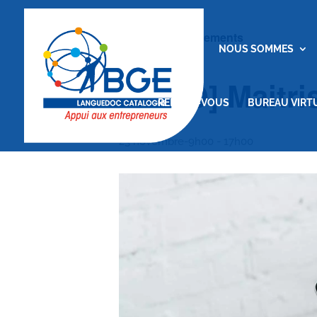
« Tous les Évènements
ACCUEIL
NOUS SOMMES
[VISIO] Maitr
RENDEZ-VOUS
BUREAU VIRT
23 novembre-9h00
-
17h00