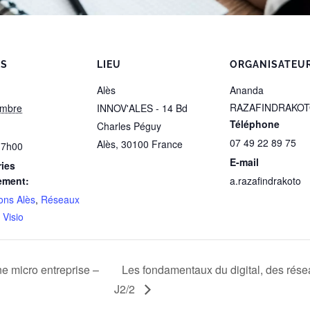
LS
LIEU
ORGANISATEU
Alès
Ananda
RAZAFINDRAKO
embre
INNOV'ALES - 14 Bd
Téléphone
Charles Péguy
07 49 22 89 75
Alès
,
30100
France
17h00
E-mail
ies
ement:
a.razafindrakoto
ons Alès
,
Réseaux
,
Visio
ne micro entreprise –
Les fondamentaux du digital, des résea
J2/2