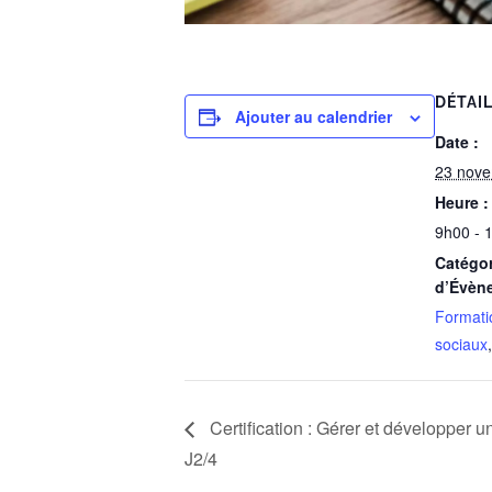
DÉTAI
Ajouter au calendrier
Date :
23 nov
Heure :
9h00 - 
Catégor
d’Évèn
Formati
sociaux
Certification : Gérer et développer u
J2/4