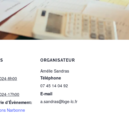
LS
ORGANISATEUR
Amélie Sandras
Téléphone
 2024-8h00
07 45 14 04 92
E-mail
 2024-17h00
a.sandras@bge-lc.fr
rie d’Évènement:
ons Narbonne