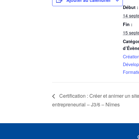
Ajouter au calendrier
Début :
14 sept
Fin :
15 sept
Catégor
d’Évèn
Création
Dévelop
Formati
Certification : Créer et animer un sit
entrepreneurial – J3/6 – Nîmes