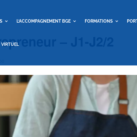
S
L’ACCOMPAGNEMENT BGE
FORMATIONS
POR
repreneur – J1-J2/2
 VIRTUEL
00