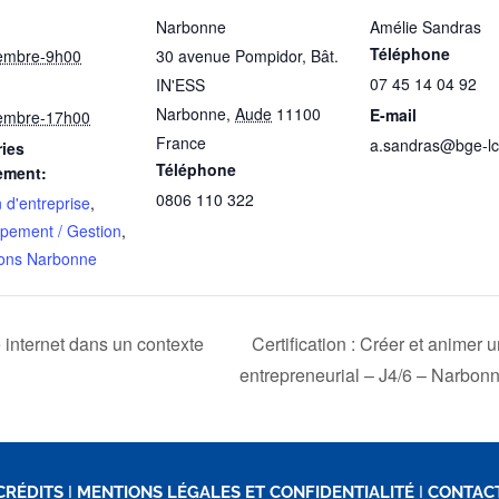
Narbonne
Amélie Sandras
Téléphone
embre-9h00
30 avenue Pompidor, Bât.
07 45 14 04 92
IN'ESS
Narbonne
,
Aude
11100
E-mail
embre-17h00
France
a.sandras@bge-lc.
ies
Téléphone
ement:
0806 110 322
 d'entreprise
,
pement / Gestion
,
ons Narbonne
e internet dans un contexte
Certification : Créer et animer 
entrepreneurial – J4/6 – Narbon
CRÉDITS
I
MENTIONS LÉGALES ET CONFIDENTIALITÉ
I
CONTAC