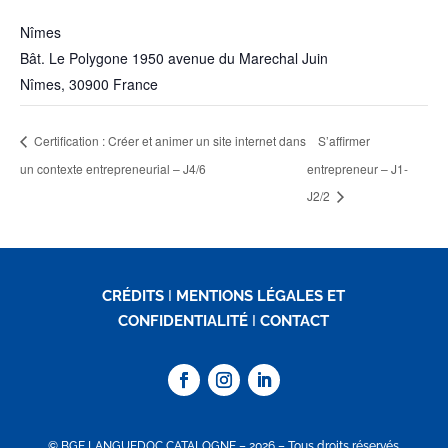
Nîmes
Bât. Le Polygone 1950 avenue du Marechal Juin
Nîmes
,
30900
France
Certification : Créer et animer un site internet dans
S’affirmer
un contexte entrepreneurial – J4/6
entrepreneur – J1-
J2/2
CRÉDITS
I
MENTIONS LÉGALES ET
CONFIDENTIALITÉ
I
CONTACT
© BGE LANGUEDOC CATALOGNE – 2026 – Tous droits réservés