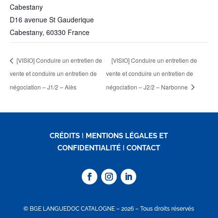
Cabestany
D16 avenue St Gauderique
Cabestany
,
60330
France
[VISIO] Conduire un entretien de
[VISIO] Conduire un entretien de
vente et conduire un entretien de
vente et conduire un entretien de
négociation – J1/2 – Alès
négociation – J2/2 – Narbonne
CRÉDITS
I
MENTIONS LÉGALES ET
CONFIDENTIALITÉ
I
CONTACT
© BGE LANGUEDOC CATALOGNE – 2026 – Tous droits réservés