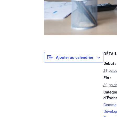
DÉTAI
Ajouter au calendrier
Début :
29 octo
Fin :
30 octo
Catégor
d’Évèn
Commer
Dévelop