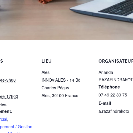
LS
LIEU
ORGANISATEU
Alès
Ananda
RAZAFINDRAKO
bre-9h00
INNOV'ALES - 14 Bd
Téléphone
Charles Péguy
07 49 22 89 75
Alès
,
30100
France
bre-17h00
E-mail
ies
ement:
a.razafindrakoto
cial
,
pement / Gestion
,