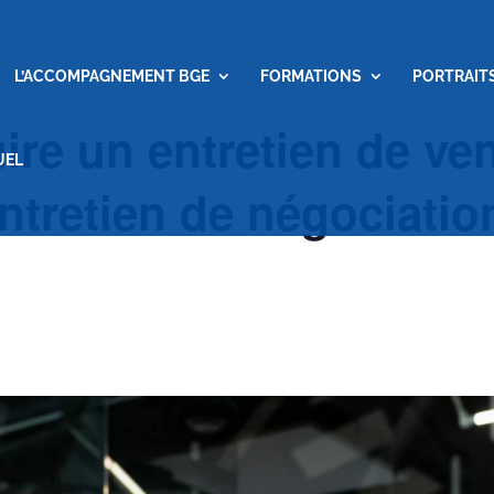
L’ACCOMPAGNEMENT BGE
FORMATIONS
PORTRAIT
ire un entretien de ven
UEL
ntretien de négociation