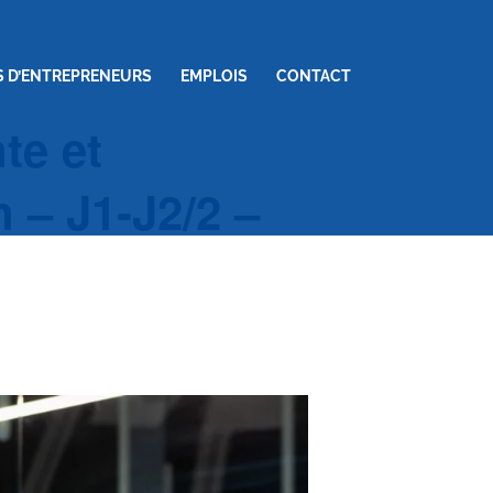
S D’ENTREPRENEURS
EMPLOIS
CONTACT
te et
 – J1-J2/2 –