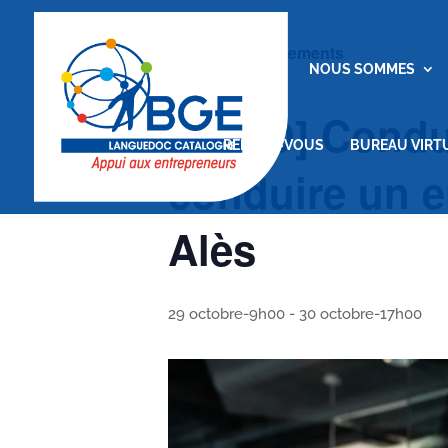
« Tous les Évènements
ACCUEIL
NOUS SOMMES
[VISIO] Condu
RENDEZ-VOUS
BUREAU VIRT
conduire un e
Alès
29 octobre-9h00
-
30 octobre-17h00