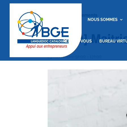
« Tous les Évènements
ACCUEIL
NOUS SOMMES
[VISIO] Maitr
RENDEZ-VOUS
BUREAU VIRT
23 novembre-9h00
-
17h00