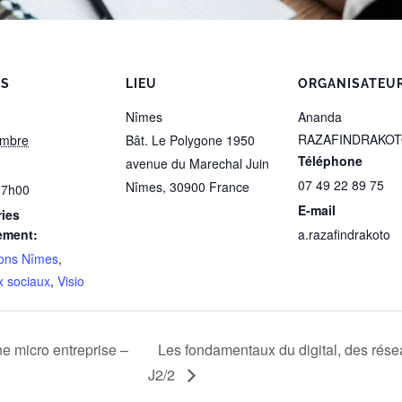
LS
LIEU
ORGANISATEU
Nîmes
Ananda
RAZAFINDRAKO
embre
Bât. Le Polygone 1950
Téléphone
avenue du Marechal Juin
07 49 22 89 75
Nîmes
,
30900
France
17h00
E-mail
ies
ement:
a.razafindrakoto
ons Nîmes
,
 sociaux
,
Visio
ne micro entreprise –
Les fondamentaux du digital, des résea
J2/2