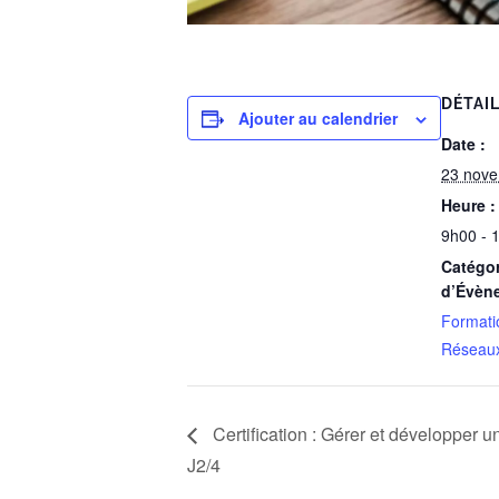
DÉTAI
Ajouter au calendrier
Date :
23 nov
Heure :
9h00 - 
Catégor
d’Évèn
Formati
Réseaux
Certification : Gérer et développer u
J2/4