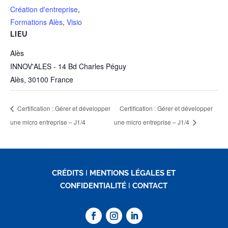
Création d'entreprise
,
Formations Alès
,
Visio
LIEU
Alès
INNOV'ALES - 14 Bd Charles Péguy
Alès
,
30100
France
Certification : Gérer et développer
Certification : Gérer et développer
une micro entreprise – J1/4
une micro entreprise – J1/4
CRÉDITS
I
MENTIONS LÉGALES ET
CONFIDENTIALITÉ
I
CONTACT