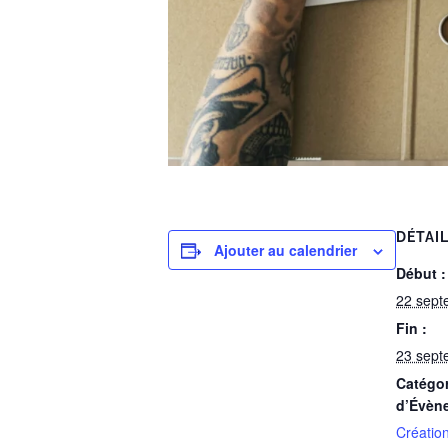
DÉTAI
Ajouter au calendrier
Début :
22 sept
Fin :
23 sept
Catégor
d’Évèn
Création