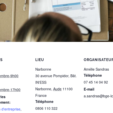
LS
LIEU
ORGANISATEU
Narbonne
Amélie Sandras
Téléphone
embre-9h00
30 avenue Pompidor, Bât.
07 45 14 04 92
IN'ESS
Narbonne
,
Aude
11100
E-mail
embre-17h00
France
a.sandras@bge-lc.
ies
Téléphone
ement:
0806 110 322
 d'entreprise
,