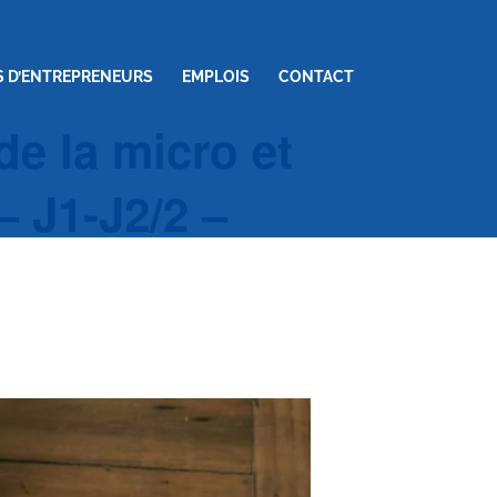
S D’ENTREPRENEURS
EMPLOIS
CONTACT
de la micro et
– J1-J2/2 –