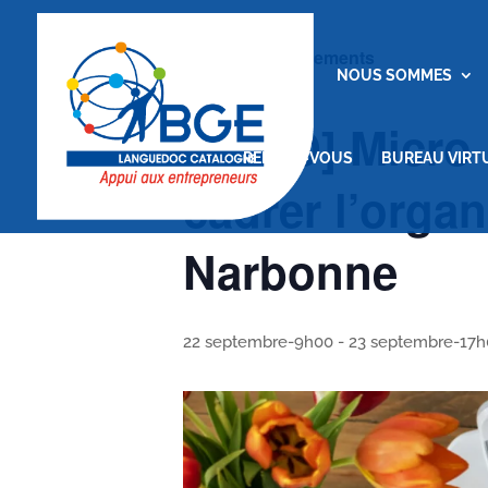
« Tous les Évènements
ACCUEIL
NOUS SOMMES
[VISIO] Micro 
RENDEZ-VOUS
BUREAU VIRT
cadrer l’organ
Narbonne
22 septembre-9h00
-
23 septembre-17h