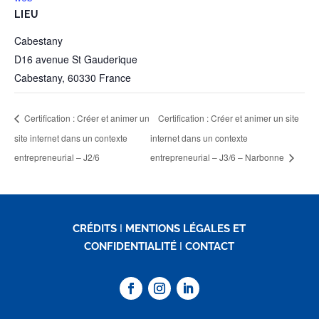
LIEU
Cabestany
D16 avenue St Gauderique
Cabestany
,
60330
France
Certification : Créer et animer un
Certification : Créer et animer un site
site internet dans un contexte
internet dans un contexte
entrepreneurial – J2/6
entrepreneurial – J3/6 – Narbonne
CRÉDITS
I
MENTIONS LÉGALES ET
CONFIDENTIALITÉ
I
CONTACT