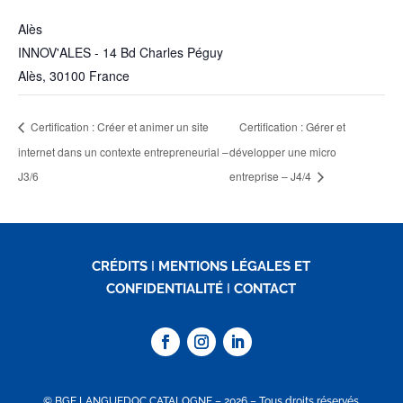
Alès
INNOV'ALES - 14 Bd Charles Péguy
Alès
,
30100
France
Certification : Créer et animer un site
Certification : Gérer et
internet dans un contexte entrepreneurial –
développer une micro
J3/6
entreprise – J4/4
CRÉDITS
I
MENTIONS LÉGALES ET
CONFIDENTIALITÉ
I
CONTACT
© BGE LANGUEDOC CATALOGNE – 2026 – Tous droits réservés