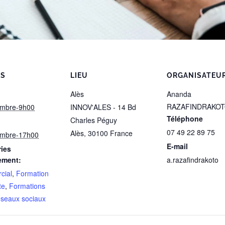
LS
LIEU
ORGANISATEU
Alès
Ananda
RAZAFINDRAKO
embre-9h00
INNOV'ALES - 14 Bd
Téléphone
Charles Péguy
07 49 22 89 75
Alès
,
30100
France
embre-17h00
E-mail
ies
ement:
a.razafindrakoto
cial
,
Formation
te
,
Formations
seaux sociaux