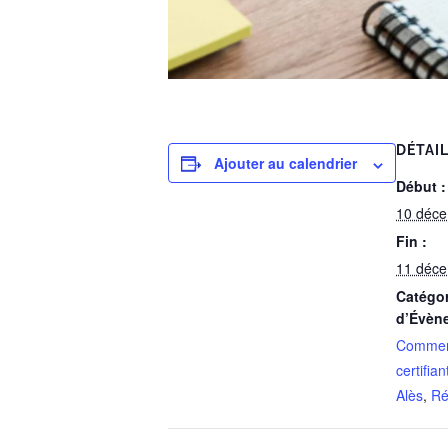
DÉTAI
Ajouter au calendrier
Début :
10 déc
Fin :
11 déc
Catégor
d’Évèn
Commer
certifian
Alès
,
Ré