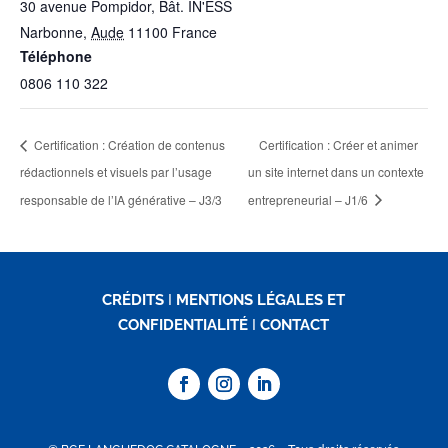
30 avenue Pompidor, Bât. IN'ESS
Narbonne
,
Aude
11100
France
Téléphone
0806 110 322
Certification : Création de contenus
Certification : Créer et animer
rédactionnels et visuels par l’usage
un site internet dans un contexte
responsable de l’IA générative – J3/3
entrepreneurial – J1/6
CRÉDITS
I
MENTIONS LÉGALES ET
CONFIDENTIALITÉ
I
CONTACT