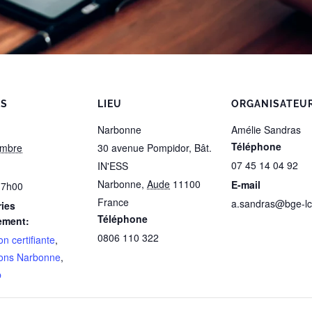
LS
LIEU
ORGANISATEU
Narbonne
Amélie Sandras
Téléphone
embre
30 avenue Pompidor, Bât.
07 45 14 04 92
IN'ESS
Narbonne
,
Aude
11100
E-mail
17h00
France
a.sandras@bge-lc.
ies
Téléphone
ement:
0806 110 322
n certifiante
,
ons Narbonne
,
b