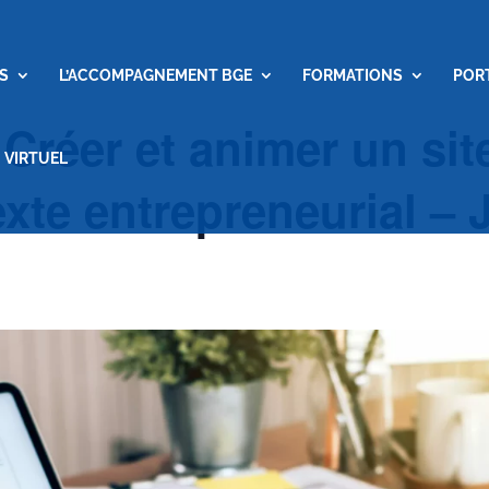
S
L’ACCOMPAGNEMENT BGE
FORMATIONS
POR
: Créer et animer un sit
 VIRTUEL
xte entrepreneurial – 