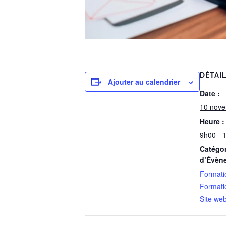
DÉTAI
Ajouter au calendrier
Date :
10 nov
Heure :
9h00 - 
Catégor
d’Évèn
Formatio
Formati
Site we