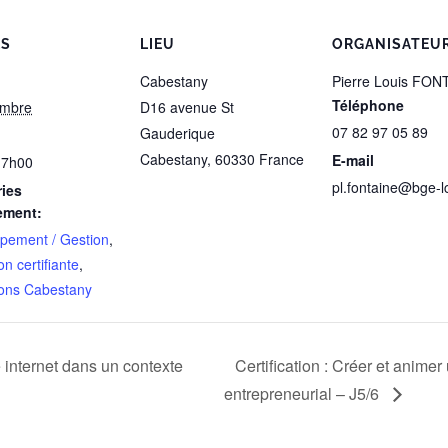
LS
LIEU
ORGANISATEU
Cabestany
Pierre Louis FON
Téléphone
embre
D16 avenue St
07 82 97 05 89
Gauderique
Cabestany
,
60330
France
E-mail
17h00
pl.fontaine@bge-lc
ies
ement:
pement / Gestion
,
n certifiante
,
ons Cabestany
e internet dans un contexte
Certification : Créer et animer
entrepreneurial – J5/6