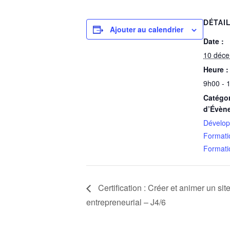
DÉTAI
Ajouter au calendrier
Date :
10 déc
Heure :
9h00 - 
Catégor
d’Évèn
Dévelop
Formatio
Formati
Certification : Créer et animer un sit
entrepreneurial – J4/6