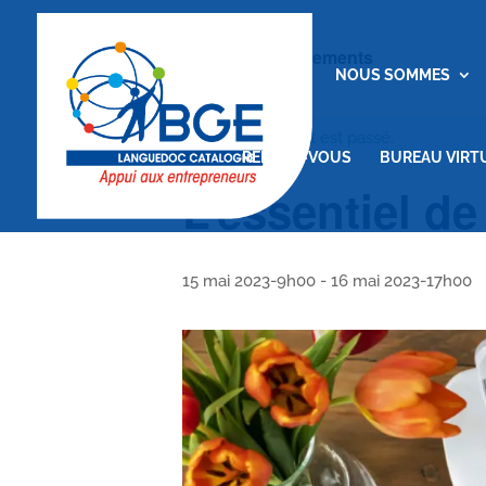
« Tous les Évènements
ACCUEIL
NOUS SOMMES
Cet évènement est passé.
RENDEZ-VOUS
BUREAU VIRT
L’essentiel de
15 mai 2023-9h00
-
16 mai 2023-17h00