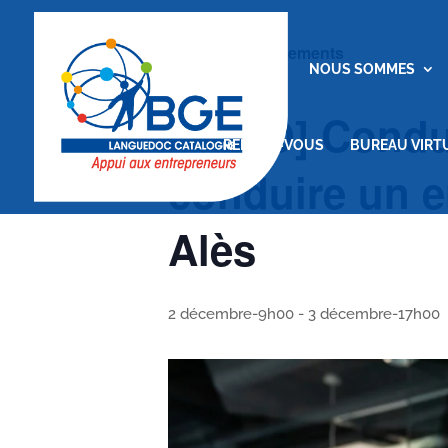
« Tous les Évènements
ACCUEIL
NOUS SOMMES
[VISIO] Condu
RENDEZ-VOUS
BUREAU VIRT
conduire un e
Alès
2 décembre-9h00
-
3 décembre-17h00