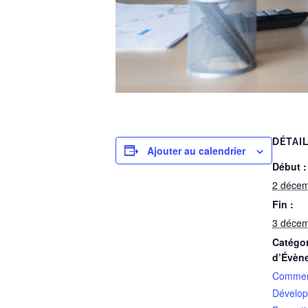
DÉTAI
Ajouter au calendrier
Début :
2 déce
Fin :
3 déce
Catégor
d’Évèn
Commer
Dévelop