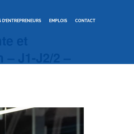
S D’ENTREPRENEURS
EMPLOIS
CONTACT
te et
 – J1-J2/2 –