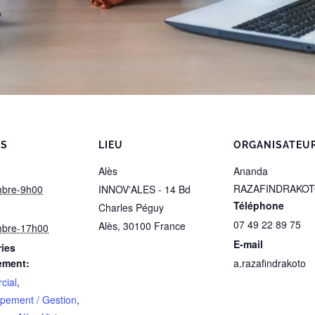
LS
LIEU
ORGANISATEU
Alès
Ananda
RAZAFINDRAKO
mbre-9h00
INNOV'ALES - 14 Bd
Téléphone
Charles Péguy
07 49 22 89 75
Alès
,
30100
France
mbre-17h00
E-mail
ies
ement:
a.razafindrakoto
cial
,
pement / Gestion
,