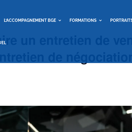
L’ACCOMPAGNEMENT BGE
FORMATIONS
PORTRAIT
ire un entretien de ven
UEL
ntretien de négociation