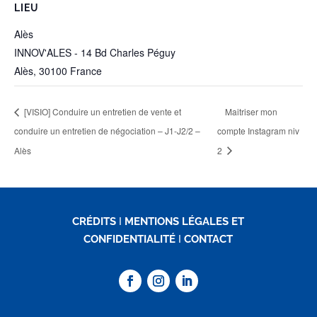
LIEU
Alès
INNOV'ALES - 14 Bd Charles Péguy
Alès
,
30100
France
[VISIO] Conduire un entretien de vente et
Maitriser mon
conduire un entretien de négociation – J1-J2/2 –
compte Instagram niv
Alès
2
CRÉDITS
I
MENTIONS LÉGALES ET
CONFIDENTIALITÉ
I
CONTACT