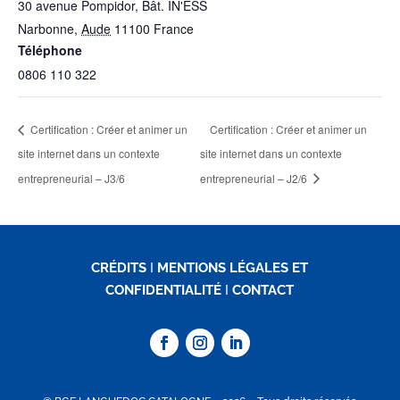
30 avenue Pompidor, Bât. IN'ESS
Narbonne
,
Aude
11100
France
Téléphone
0806 110 322
Certification : Créer et animer un
Certification : Créer et animer un
site internet dans un contexte
site internet dans un contexte
entrepreneurial – J3/6
entrepreneurial – J2/6
CRÉDITS
I
MENTIONS LÉGALES ET
CONFIDENTIALITÉ
I
CONTACT