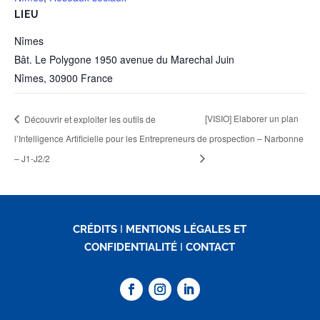
LIEU
Nîmes
Bât. Le Polygone 1950 avenue du Marechal Juin
Nîmes
,
30900
France
Découvrir et exploiter les outils de
[VISIO] Elaborer un plan
l’Intelligence Artificielle pour les Entrepreneurs
de prospection – Narbonne
– J1-J2/2
CRÉDITS
I
MENTIONS LÉGALES ET
CONFIDENTIALITÉ
I
CONTACT