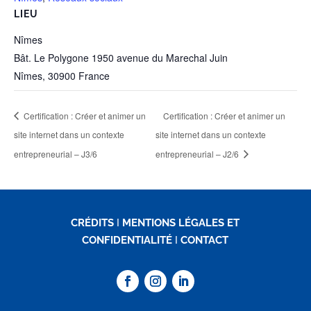
LIEU
Nîmes
Bât. Le Polygone 1950 avenue du Marechal Juin
Nîmes
,
30900
France
Certification : Créer et animer un
Certification : Créer et animer un
site internet dans un contexte
site internet dans un contexte
entrepreneurial – J3/6
entrepreneurial – J2/6
CRÉDITS
I
MENTIONS LÉGALES ET
CONFIDENTIALITÉ
I
CONTACT