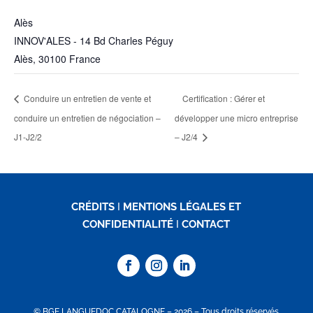
Alès
INNOV'ALES - 14 Bd Charles Péguy
Alès
,
30100
France
Conduire un entretien de vente et
Certification : Gérer et
conduire un entretien de négociation –
développer une micro entreprise
J1-J2/2
– J2/4
CRÉDITS
I
MENTIONS LÉGALES ET
CONFIDENTIALITÉ
I
CONTACT
© BGE LANGUEDOC CATALOGNE – 2026 – Tous droits réservés