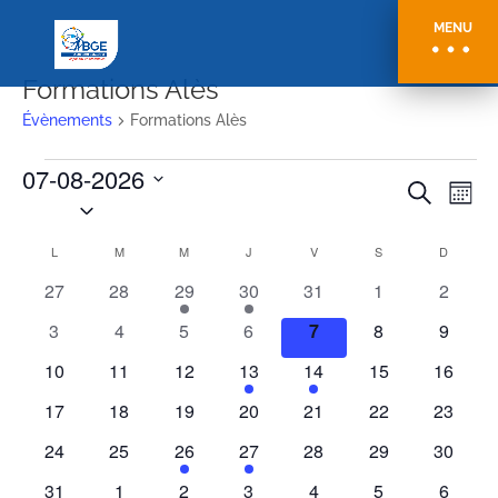
MENU
Formations Alès
Évènements
Formations Alès
Évènements
07-08-2026
Recher
Nav
Recherche
Mois
de
Sélectionnez
et
vu
une
naviga
Calendrier
L
LUNDI
M
MARDI
M
MERCREDI
J
JEUDI
V
VENDREDI
S
SAMEDI
D
DIMANC
Év
date.
de
de
0
0
1
1
0
0
0
27
28
29
30
31
1
2
vues
Évènements
évènements
évènements
évènement
évènement
évènements
évènements
évènem
0
0
0
0
0
0
0
Évène
3
4
5
6
7
8
9
évènements
évènements
évènements
évènements
évènements
évènements
évènem
0
0
0
1
1
0
0
10
11
12
13
14
15
16
évènements
évènements
évènements
évènement
évènement
évènements
évènem
0
0
0
0
0
0
0
17
18
19
20
21
22
23
évènements
évènements
évènements
évènements
évènements
évènements
évènem
0
0
1
1
0
0
0
24
25
26
27
28
29
30
évènements
évènements
évènement
évènement
évènements
évènements
évènem
1
0
0
0
0
0
0
31
1
2
3
4
5
6